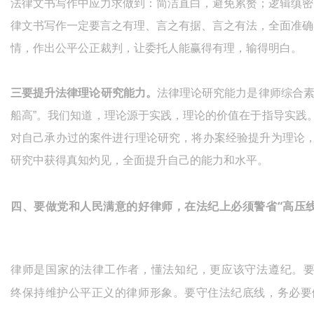
法律文书写作中应力求做到：简洁直白，避免累赘；逻辑缜密
律文书写作一定要言之有理、言之有据、言之有法，全面准确
情，作出公平公正裁判，让委托人能赢得有理，输得明白。
三要提升法律理论研究能力。
法律理论研究能力是律师综合素
船高”。我们知道，理论源于实践，理论的价值在于指导实践
对自己承办过的案件进行理论研究，将办案经验提升为理论
研究中获得真知灼见，全面提升自己的能力和水平。
四、要做党和人民满意的好律师，
在法纪上必须警省“高压线
律师是国家的法律工作者，懂法知纪，更应该守法遵纪。
终保持维护公平正义的律师形象。要守住法纪底线，务必要