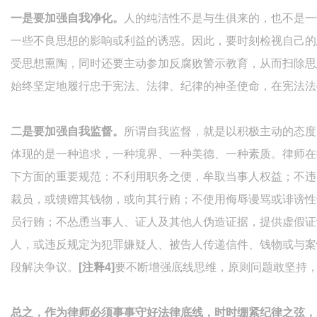
一是要加强自我净化。
人的纯洁性不是与生俱来的，也不是一
一些不良思想的影响或利益的诱惑。因此，要时刻检视自己的
受思想熏陶，同时还要主动参加反腐败警示教育，从而扫除思
始终坚定地履行忠于宪法、法律、纪律的神圣使命，在宪法法
二是要加强自我监督。
所谓自我监督，就是以积极主动的态度
体现的是一种追求，一种境界、一种美德、一种素质。律师在
下方面的重要规范：不利用职务之便，牟取当事人权益；不违
裁员，或馈赠其钱物，或向其行贿；不使用侮辱谩骂或诽谤性
员行贿；不怂恿当事人、证人及其他人伪造证据，提供虚假证
人，或违反规定为犯罪嫌疑人、被告人传递信件、钱物或与案
段解决争议。
[注释4]
要不断增强底线思维，原则问题敢坚持
总之，作为律师必须事事守好法律底线，时时绷紧纪律之弦，