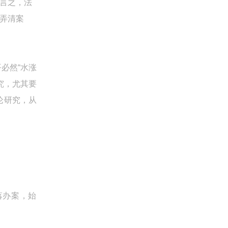
言之，法
弄清案
必然“水涨
究，尤其要
论研究，从
落办案，始