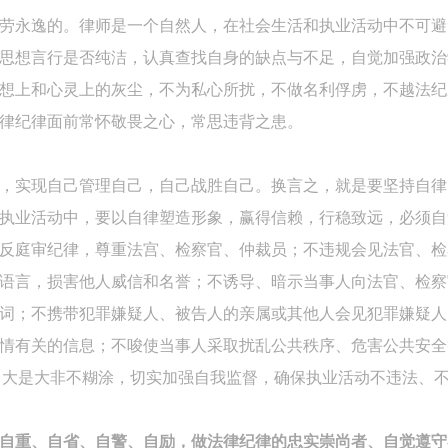
劳永逸的。律师是一个自然人，在社会生活和执业活动中不可避
思想言行是否纯洁，认真查找自身的缺点与不足，自觉加强政治
想上和心灵上的灰尘，不为私心所扰，不做名利俘虏，不越法纪
律纪律面前常怀敬畏之心，常思违背之患。
，实现自己管理自己，自己战胜自己。换言之，就是要坚持自律
执业活动中，要以自律塑造形象，赢得信赖，行稳致远，必须自
反庭审纪律，尊重法宫、检察官、仲裁员；不违规会见法官、检
语言，损害他人威信和名誉；不诱导、暗示当事人向法官、检察
词；不携带犯罪嫌疑人、被告人的亲属或其他人会见犯罪嫌疑人
情有关的信息；不唆使当事人采取扰乱公共秩序、危害公共安全
，大是大非不糊涂，切实加强自我监督，确保执业活动不违法、
自重、自省、自警、自励，做法律纪律的忠实崇尚者、自觉遵守