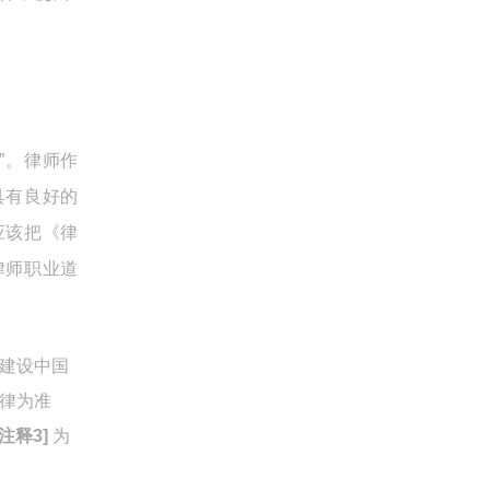
”。律师作
具有良好的
应该把《律
律师职业道
建设中国
律为准
[注释3]
为