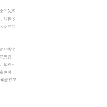
之间关系
，尽职尽
公德的自
师的执业
私无畏，
。这样不
案件时，
一般债权保