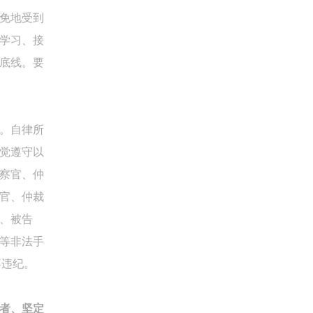
免地受到
学习、接
底线。要
。自律所
觉遵守以
察官、仲
官、仲裁
、被告
等非法手
不违纪。
者、坚定