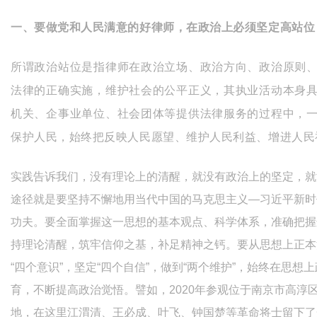
一、要做党和人民满意的好律师，
在政治上必须坚定高站位
所谓政治站位是指律师在政治立场、政治方向、政治原则
法律的正确实施，维护社会的公平正义，其执业活动本身
机关、企事业单位、社会团体等提供法律服务的过程中，
保护人民，始终把反映人民愿望、维护人民利益、增进人民
实践告诉我们，没有理论上的清醒，就没有政治上的坚定，就
途径就是要坚持不懈地用当代中国的马克思主义—习近平新时
功夫。要全面掌握这一思想的基本观点、科学体系，准确把握
持理论清醒，筑牢信仰之基，补足精神之钙。要从思想上正本
“四个意识”，坚定“四个自信”，做到“两个维护”，始终在思
育，不断提高政治觉悟。譬如，2020年参观位于南京市高淳
地，在这里江渭清、王必成、叶飞、钟国楚等革命将士留下了