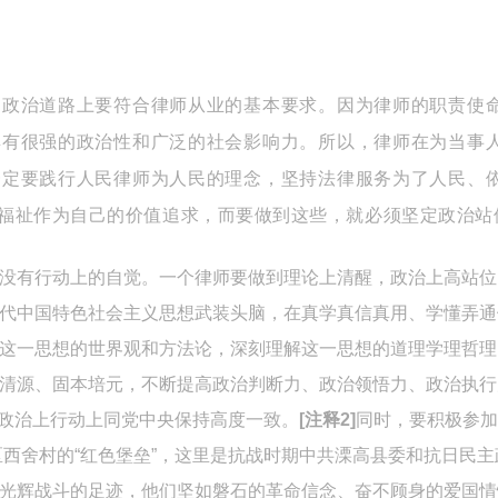
、政治道路上要符合律师从业的基本要求。因为律师的职责使
具有很强的政治性和广泛的社会影响力。所以，律师在为当事
一定要践行人民律师为人民的理念，坚持法律服务为了人民、
福祉作为自己的价值追求，而要做到这些，就必须坚定政治站
没有行动上的自觉。一个律师要做到理论上清醒，政治上高站位
代中国特色社会主义思想武装头脑，在真学真信真用、学懂弄通
这一思想的世界观和方法论，深刻理解这一思想的道理学理哲理
清源、固本培元，不断提高政治判断力、政治领悟力、政治执行
想上政治上行动上同党中央保持高度一致。
[注释2]
同时，要积极参加
区西舍村的“红色堡垒”，这里是抗战时期中共溧高县委和抗日民
光辉战斗的足迹，他们坚如磐石的革命信念、奋不顾身的爱国情