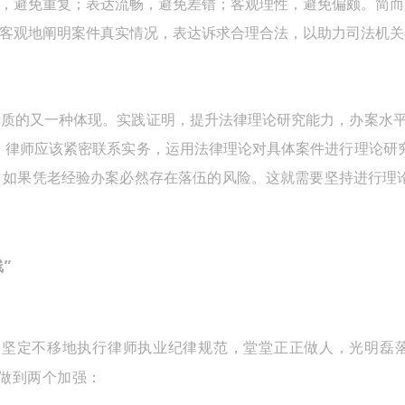
，避免重复；表达流畅，避免差错；客观理性，避免偏颇。简而
客观地阐明案件真实情况，表达诉求合理合法，以助力司法机关
质的又一种体现。实践证明，提升法律理论研究能力，办案水平
。律师应该紧密联系实务，运用法律理论对具体案件进行理论研
，如果凭老经验办案必然存在落伍的风险。这就需要坚持进行理
”
要坚定不移地执行律师执业纪律规范，堂堂正正做人，光明磊
做到两个加强：