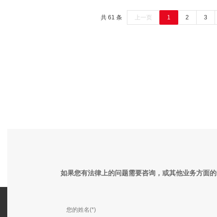
共 61 条
上一页
1
2
3
江苏博事达（苏州）律师事务所
江苏
如果您有法律上的问题需要咨询，或其他业务方面的
地址：
苏州市工业园区唯华路5号君风生活广
地址：
场17-601/602室
数