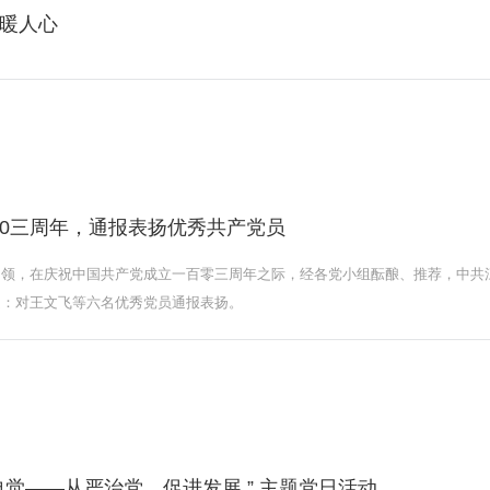
暖人心
0三周年，通报表扬优秀共产党员
引领，在庆祝中国共产党成立一百零三周年之际，经各党小组酝酿、推荐，中共
定：对王文飞等六名优秀党员通报表扬。
觉——从严治党、促进发展 ” 主题党日活动