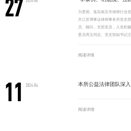
27
2024-06
为贯彻、落实南京市律师行业党
共江苏博事达律师事务所党支部
员、顾问，支部党员，入党积
委员周玉同志、党支部副书记
阅读详情
11
本所公益法律团队深入社
2024-04
阅读详情