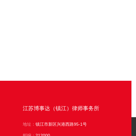
江苏博事达（镇江）律师事务所
江苏博事
国际研发总部
地址：
镇江市新区兴港西路95-1号
地址：
苏州市
场17-6
邮编：
212000