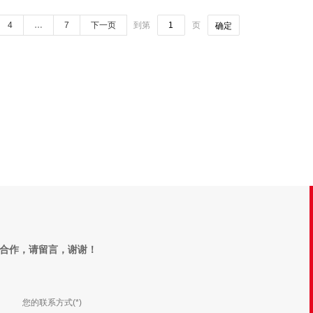
4
…
7
下一页
到第
页
确定
博事达（泰州）律师事务所
江苏博事达律师事务所
合作，请留言，谢谢！
江苏省泰州市医药高新区（高港区）
地址：
中国·南京·奥体大街68号
据大厦B座16层1601-1606室
园4A幢17、18楼